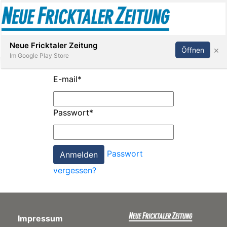
Abonnieren
Anmelden
Neue Fricktaler Zeitung
×
Öffnen
Im Google Play Store
E-mail
*
Immobilien
Passwort
*
anstaltungen
Passwort
Stellen
vergessen?
E-
Paper
Impressum
App