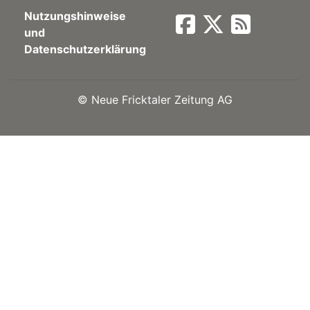
Nutzungshinweise
Newsletter
und
Datenschutzerklärung
rtseite
©
Neue Fricktaler Zeitung AG
kt
eräte
tsbeilage