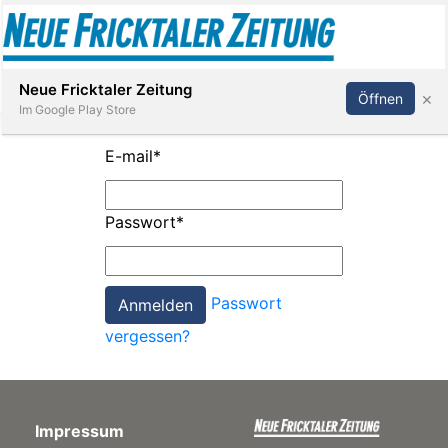
Abonnieren
Anmelden
Neue Fricktaler Zeitung
×
Öffnen
Im Google Play Store
E-mail
*
Immobilien
Passwort
*
anstaltungen
Passwort
Stellen
vergessen?
E-
Paper
Impressum
App