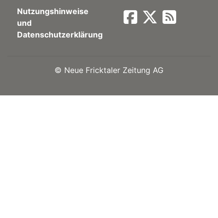
Nutzungshinweise
Newsletter
und
Datenschutzerklärung
rtseite
©
Neue Fricktaler Zeitung AG
kt
eräte
tsbeilage