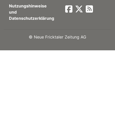
Nutzungshinweise
Newsletter
und
Datenschutzerklärung
rtseite
©
Neue Fricktaler Zeitung AG
kt
eräte
tsbeilage