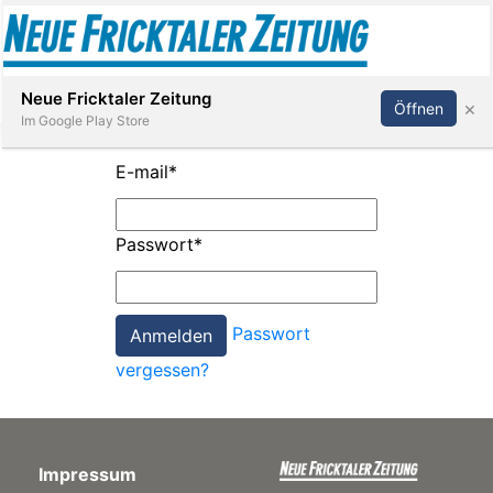
Abonnieren
Anmelden
Neue Fricktaler Zeitung
×
Öffnen
Im Google Play Store
E-mail
*
Immobilien
Passwort
*
anstaltungen
Passwort
Stellen
vergessen?
E-
Paper
Impressum
App