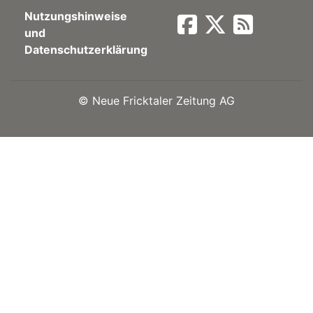
Nutzungshinweise
Newsletter
und
Datenschutzerklärung
rtseite
©
Neue Fricktaler Zeitung AG
kt
eräte
tsbeilage