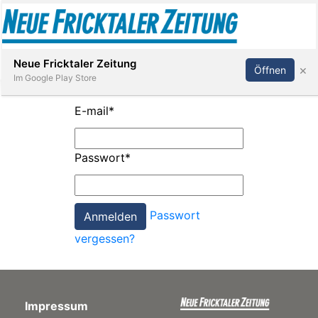
Abonnieren
Anmelden
Neue Fricktaler Zeitung
×
Öffnen
Im Google Play Store
E-mail
*
Immobilien
Passwort
*
anstaltungen
Passwort
Stellen
vergessen?
E-
Paper
Impressum
App