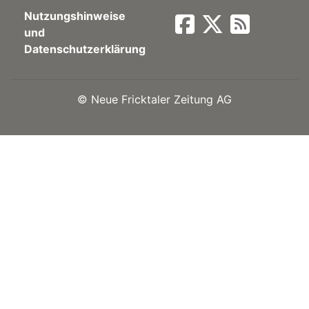
Nutzungshinweise
Newsletter
und
Datenschutzerklärung
rtseite
©
Neue Fricktaler Zeitung AG
kt
eräte
tsbeilage