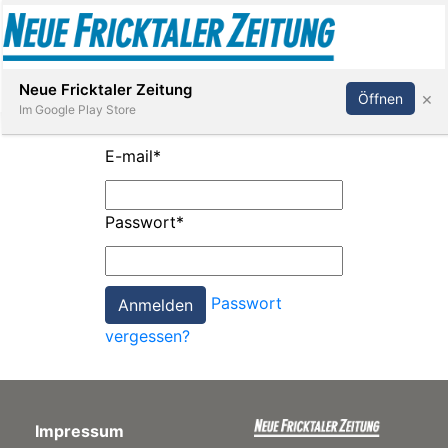
Abonnieren
Anmelden
Neue Fricktaler Zeitung
×
Öffnen
Im Google Play Store
E-mail
*
Immobilien
Passwort
*
anstaltungen
Passwort
Stellen
vergessen?
E-
Paper
Impressum
App