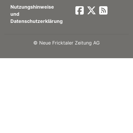
Nutzungshinweise
Newsletter
und
Datenschutzerklärung
rtseite
©
Neue Fricktaler Zeitung AG
kt
eräte
tsbeilage