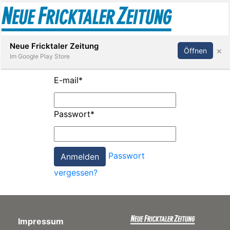
Abonnieren
Anmelden
Neue Fricktaler Zeitung
×
Öffnen
Im Google Play Store
E-mail
*
Immobilien
Passwort
*
anstaltungen
Passwort
Stellen
vergessen?
E-
Paper
Impressum
App