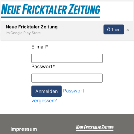
Abonnieren
Anmelden
Neue Fricktaler Zeitung
×
Öffnen
Im Google Play Store
E-mail
*
Immobilien
Passwort
*
anstaltungen
Passwort
Stellen
vergessen?
E-
Paper
Impressum
App