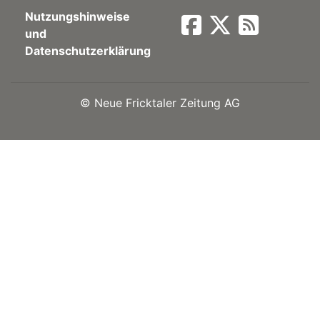
Nutzungshinweise
Newsletter
und
Datenschutzerklärung
rtseite
©
Neue Fricktaler Zeitung AG
kt
eräte
tsbeilage