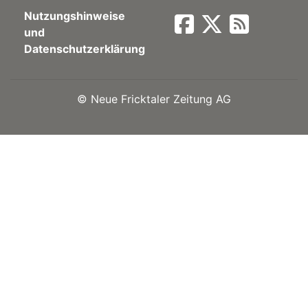
Nutzungshinweise
Newsletter
und
Datenschutzerklärung
rtseite
©
Neue Fricktaler Zeitung AG
kt
eräte
tsbeilage