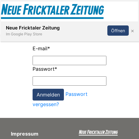
Abonnieren
Anmelden
Neue Fricktaler Zeitung
×
Öffnen
Im Google Play Store
E-mail
*
Immobilien
Passwort
*
anstaltungen
Passwort
Stellen
vergessen?
E-
Paper
Impressum
App