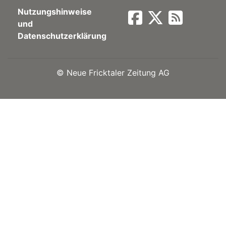
Nutzungshinweise
Newsletter
und
Datenschutzerklärung
rtseite
©
Neue Fricktaler Zeitung AG
kt
eräte
tsbeilage