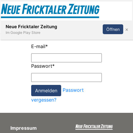
Abonnieren
Anmelden
Neue Fricktaler Zeitung
×
Öffnen
Im Google Play Store
E-mail
*
Immobilien
Passwort
*
anstaltungen
Passwort
Stellen
vergessen?
E-
Paper
Impressum
App